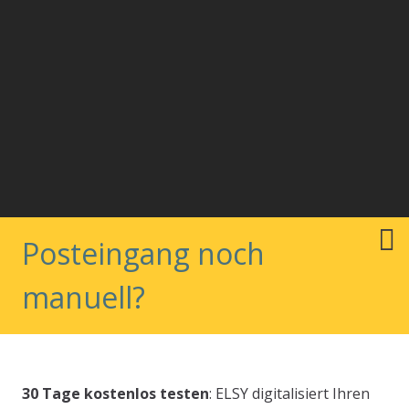
Posteingang noch
manuell?
Effizientes Dokumenten-
30 Tage kostenlos testen
: ELSY digitalisiert Ihren