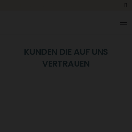
+41 41 798 10 98
info@sydoc.ch
KUNDEN DIE AUF UNS
VERTRAUEN