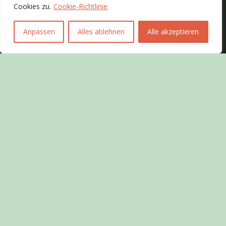
Cookies zu.
Cookie-Richtlinie
SCHREIBEN SIE UNS
Anpassen
Alles ablehnen
Alle akzeptieren
über Sydoc AG
Sydoc ist der Outsourcing-Partner im Bereich
Digitalisierung sowie Data & Information Capture. In
Zusammenarbeit mit den Kunden findet sydoc in
jeder Situation die optimale Lösung.
ISO-Zertifikate