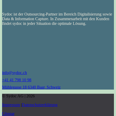
über Sydoc AG
Sydoc ist der Outsourcing-Partner im Bereich Digitalisierung sowie
Data & Information Capture. In Zusammenarbeit mit den Kunden
findet sydoc in jeder Situation die optimale Lösung.
ISO-Zertifikate
Kontakt
info@sydoc.ch
+41 41 798 10 98
Mühlegasse 18 6340 Baar, Schweiz
© Sydoc AG | 2026
Impressum
|
Datenschutzerklärung
Glossar