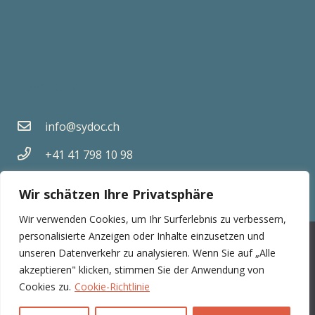
Kontakt
info@sydoc.ch
+41 41 798 10 98
Mühlegasse 18 6340 Baar, Schweiz
Wir schätzen Ihre Privatsphäre
Wir verwenden Cookies, um Ihr Surferlebnis zu verbessern,
personalisierte Anzeigen oder Inhalte einzusetzen und
© Sydoc AG | 2026
unseren Datenverkehr zu analysieren. Wenn Sie auf „Alle
akzeptieren" klicken, stimmen Sie der Anwendung von
Impressum
|
Datenschutzerklärung
Cookies zu.
Cookie-Richtlinie