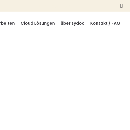
info@sydoc.ch
+41 41 798 10 98
rbeiten
Cloud Lösungen
über sydoc
Kontakt / FAQ